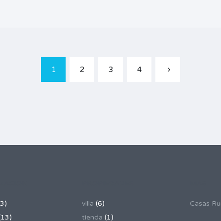
1
2
3
4
IZACIÓN
PROPIEDADES
MÁS
3)
villa
(6)
Casas Rur
(13)
tienda
(1)